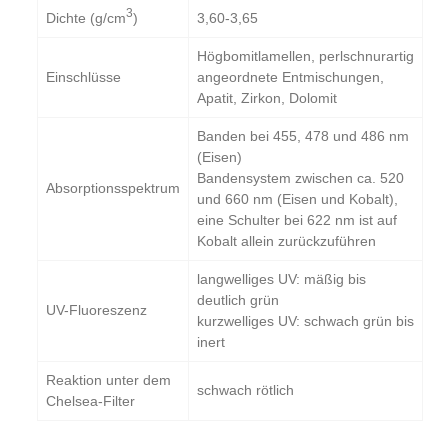
3
­Dichte (g/cm
)
3,60-3,65
Högbomitlamellen, perlschnurartig
Einschlüsse
angeordnete Entmischungen,
Apatit, Zirkon, Dolomit
Banden bei 455, 478 und 486 nm
(Eisen)
Bandensystem zwischen ca. 520
Absorptionsspektrum
und 660 nm (Eisen und Kobalt),
eine Schulter bei 622 nm ist auf
Kobalt allein zurückzuführen
langwelliges UV: mäßig bis
deutlich grün
UV-Fluoreszenz
kurzwelliges UV: schwach grün bis
inert
Reaktion unter dem
schwach rötlich
Chelsea-Filter