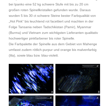
bei Ipanko eine 52 kg schwere Stufe mit bis zu 20 cm
großen roten Spinellkristallen gefunden wurde. Daraus
wurden 5 bis 30 ct schwere Steine bester Farbqualität von
„Hot Pink“ bis leuchtend rot facettiert und machten in der
Folge Tansania neben Tadschikistan (Pamir), Myanmar
(Burma) und Vietnam zum wichtigsten Lieferanten qualitativ
hochwertiger pinkfarbener bis roter Spinelle.
Die Farbpalette der Spinelle aus dem Gebiet von Mahenge
umfasst zudem rötlich-purpur und orange bis malvenfarbig
(lila), sowie blau bzw. blau-violett.