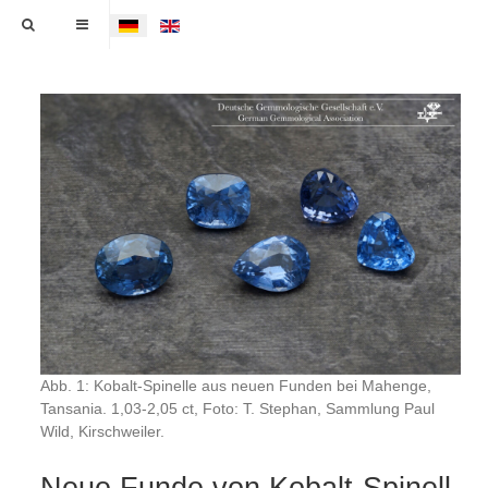
Sprache auswählen
Abb. 1: Kobalt-Spinelle aus neuen Funden bei Mahenge,
Tansania. 1,03-2,05 ct, Foto: T. Stephan, Sammlung Paul
Wild, Kirschweiler.
Neue Funde von Kobalt-Spinell