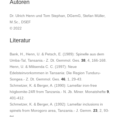
Autoren
Dr. Ulrich Henn und Tom Stephan, DGemG, Stefan Müller,
M.Sc., DSEF
© 2022
Literatur
Bank, H., Henn, U. & Petsch, E. (1989): Spinelle aus dem
Umba-Tal, Tansania.- Z. Dt. Gemmol. Ges.
38
, 4, 166-168.
Henn, U. & Milisenda C. C. (1997): Neue
Edelsteinvorkommen in Tansania: Die Region Tunduru-
Songea.- Z. Dt. Gemmol. Ges.
46
, 1, 29-43.
Schmetzer, K. & Berger, A. (1990): Lamellar iron-free
högbomite-24R from Tanzania.- N. Jb. Miner. Monatshefte
9
,
401-412.
Schmetzer, K. & Berger, A. (1992): Lamellar inclusions in
spinels from Morogoro area, Tanzania.- J. Gemm.
23
, 2, 93-
94.