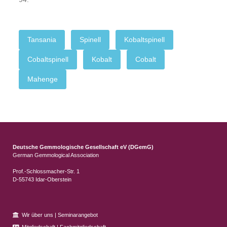
Tansania
Spinell
Kobaltspinell
Cobaltspinell
Kobalt
Cobalt
Mahenge
Deutsche Gemmologische Gesellschaft eV (DGemG)
German Gemmological Association
Prof.-Schlossmacher-Str. 1
D-55743 Idar-Oberstein
Wir über uns
|
Seminarangebot
Mitgliedschaft
|
Fachmitgliedschaft