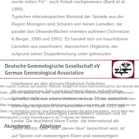
wurde neben Fe
auch Kobalt nachgewiesen (Bank et al.,
1989).
Typisches mikroskopisches Merkmal der Spinelle aus der
Region Morogoro sind Scharen von feinen Lamellen, die
parallel den Oktaederflächen orientiert auftreten (Schmetzer
& Berger, 1990 und 1992). Es handelt sich um hauchdünne
Lamellen aus eisenfreiem, titanreichem Högbomit, der
aufgrund seiner Doppelbrechung unter gekreuzten
Polarisationsfiltern deutliche Interferenzfarben zeigt. Auch
bei starker seitlicher Beleuchtung oder im Auflicht sind
ebenfalls Interferenzfarben zu beobachten aufgrund von
Interferenz an den dünnen Högbomit-Schichten.
Wir nutzen Cookies auf unserer Website. Einige von ihnen sind essenziell für den Betrieb der
Im vergangenen Jahr sind leuchtend blaue, kobalthaltige
Seite, während andere uns helfen, diese Website und die Nutzererfahrung zu verbessern
Spinellkristalle aus einem Vorkommen ca. 20 km südöstlich
(Tracking Cookies). Sie können selbst entscheiden, ob Sie die Cookies zulassen möchten.
Bitte beachten Sie, dass bei einer Ablehnung womöglich nicht mehr alle Funktionalitäten der
Mahenge aufgetaucht und bereichern seit Ende 2021 das
Seite zur Verfügung stehen. Ihre Einwilligung können Sie jederzeit ändern, durch Klick des
Angebot aus den bisherigen Lieferländern Vietnam und Sri
Menüpunkts Cookie Einstellungen in der Fußzeile der Webseite.
Lanka. Die leuchtend blaue Farbe, die international als
Akzeptieren
Ablehnen
„neon electric blue“ oder „denim blue“ bezeichnet wird, ist
auf Spuren von zweiwertigem Eisen und zweiwertigem