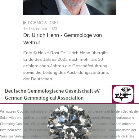
DGEMG & DSEF
15 Dezember 2023
Dr. Ulrich Henn - Gemmologe von
Weltruf
Foto © Heike Rost Dr. Ulrich Henn übergibt
Ende des Jahres 2023 nach mehr als 30
erfolgreichen Jahren die Geschäftsführung
sowie die Leitung des Ausbildungszentrums
der Deutschen...
Wir nutzen Cookies auf unserer Website. Einige von ihnen sind essenziell für den Betrieb der
Seite, während andere uns helfen, diese Website und die Nutzererfahrung zu verbessern
(Tracking Cookies). Sie können selbst entscheiden, ob Sie die Cookies zulassen möchten.
Bitte beachten Sie, dass bei einer Ablehnung womöglich nicht mehr alle Funktionalitäten der
Seite zur Verfügung stehen. Ihre Einwilligung können Sie jederzeit ändern, durch Klick des